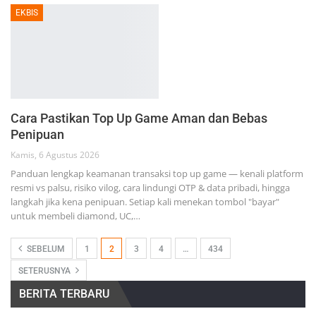
EKBIS
Cara Pastikan Top Up Game Aman dan Bebas
Penipuan
Kamis, 6 Agustus 2026
Panduan lengkap keamanan transaksi top up game — kenali platform
resmi vs palsu, risiko vilog, cara lindungi OTP & data pribadi, hingga
langkah jika kena penipuan. Setiap kali menekan tombol "bayar"
untuk membeli diamond, UC,…
SEBELUM
1
2
3
4
…
434
SETERUSNYA
BERITA TERBARU