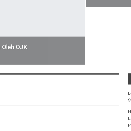
n Oleh OJK
L
S
H
L
P