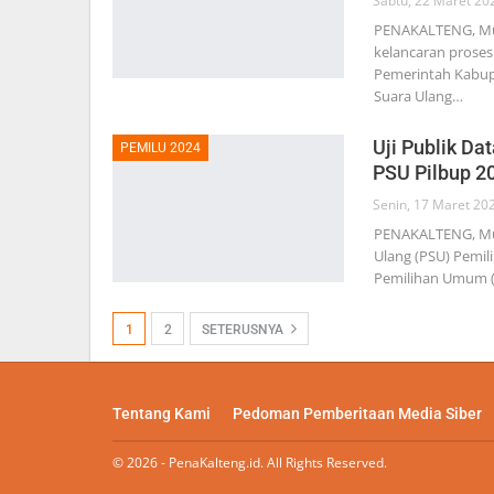
Sabtu, 22 Maret 20
PENAKALTENG, Mua
kelancaran proses 
Pemerintah Kabup
Suara Ulang…
Uji Publik Da
PEMILU 2024
PSU Pilbup 2
Senin, 17 Maret 20
PENAKALTENG, Mua
Ulang (PSU) Pemil
Pemilihan Umum (K
1
2
SETERUSNYA
Tentang Kami
Pedoman Pemberitaan Media Siber
© 2026 - PenaKalteng.id. All Rights Reserved.