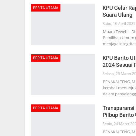
KPU Gelar Ra
BERITA UTAMA
Suara Ulang
Rabu, 16 April 2025
Muara Teweh – Di t
Pemilihan Umum (
menjaga integrita
KPU Barito Ut
BERITA UTAMA
2024 Sesuai 
Selasa, 25 Maret 2
PENAKALTENG, Mua
kembali menunjukk
dalam penyelengg
Transparansi
BERITA UTAMA
Pilbup Barito
Senin, 24 Maret 20
PENAKALTENG, Mua