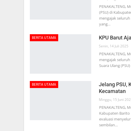
PENAKALTENG, Mu
(PSU) di Kabupate
mengajak seluruh
yang…
KPU Barut Aj
BERITA UTAMA
Senin, 14 Juli 2025
PENAKALTENG, Mua
mengajak seluruh 
Suara Ulang (PSU) 
Jelang PSU, K
BERITA UTAMA
Kecamatan
Minggu, 15 Juni 20
PENAKALTENG, Mua
Kabupaten Barito
evaluasi menyelur
sembilan…