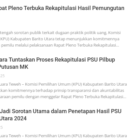
pat Pleno Terbuka Rekapitulasi Hasil Pemungutan
engah sorotan publik terkait dugaan praktik politik uang, Komisi
KPU) Kabupaten Barito Utara tetap menunjukkan komitmennya
s pemilu melalui pelaksanaan Rapat Pleno Terbuka Rekapitulasi…
ara Tuntaskan Proses Rekapitulasi PSU Pilbup
Putusan MK
025
ra Teweh – Komisi Pemilihan Umum (KPU) Kabupaten Barito Utara
an komitmennya terhadap prinsip transparansi dan akuntabilitas
araan pemilu dengan menggelar Rapat Pleno Terbuka Rekapitulasi…
 Jadi Sorotan Utama dalam Penetapan Hasil PSU
 Utara 2024
25
ra Teweh – Komisi Pemilihan Umum (KPU) Kabupaten Barito Utara