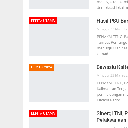
menegaskan komit
demokrasi lokal m
Hasil PSU Bar
BERITA UTAMA
Minggu, 23 Maret 
PENAKALTENG, Pala
Tempat Pemungutan
menunjukkan hasil
Gunadi…
Bawaslu Kalt
PEMILU 2024
Minggu, 23 Maret 
PENAKALTENG, Pal
Kalimantan Tenga
pemilu dengan men
Pilkada Barito…
Sinergi TNI, 
BERITA UTAMA
Pelaksanaan 