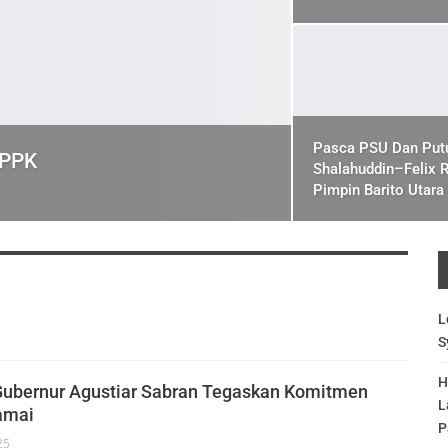
Pasca PSU Dan Put
 PPK
Shalahuddin–Felix 
Pimpin Barito Utara
L
S
H
Gubernur Agustiar Sabran Tegaskan Komitmen
L
amai
P
25