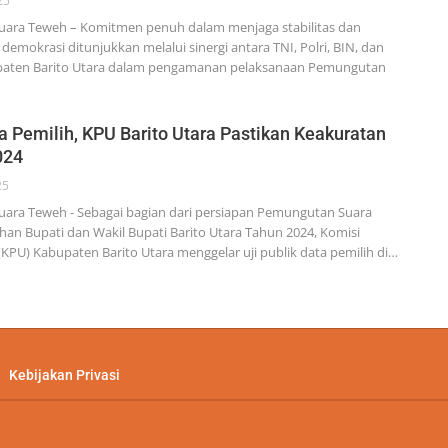
25
ra Teweh – Komitmen penuh dalam menjaga stabilitas dan
demokrasi ditunjukkan melalui sinergi antara TNI, Polri, BIN, dan
aten Barito Utara dalam pengamanan pelaksanaan Pemungutan
ta Pemilih, KPU Barito Utara Pastikan Keakuratan
024
25
ra Teweh - Sebagai bagian dari persiapan Pemungutan Suara
ihan Bupati dan Wakil Bupati Barito Utara Tahun 2024, Komisi
PU) Kabupaten Barito Utara menggelar uji publik data pemilih di…
Kebijakan Privasi