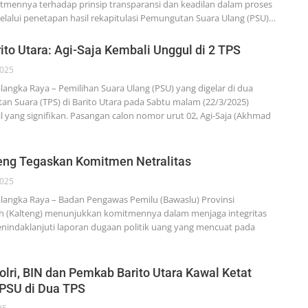
mennya terhadap prinsip transparansi dan keadilan dalam proses
elalui penetapan hasil rekapitulasi Pemungutan Suara Ulang (PSU)…
ito Utara: Agi-Saja Kembali Unggul di 2 TPS
2025
ngka Raya – Pemilihan Suara Ulang (PSU) yang digelar di dua
 Suara (TPS) di Barito Utara pada Sabtu malam (22/3/2025)
 yang signifikan. Pasangan calon nomor urut 02, Agi-Saja (Akhmad
eng Tegaskan Komitmen Netralitas
2025
angka Raya – Badan Pengawas Pemilu (Bawaslu) Provinsi
h (Kalteng) menunjukkan komitmennya dalam menjaga integritas
indaklanjuti laporan dugaan politik uang yang mencuat pada
Polri, BIN dan Pemkab Barito Utara Kawal Ketat
PSU di Dua TPS