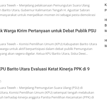
K
ara Teweh – Menjelang pelaksanaan Pemungutan Suara Ulang
n Barito Utara, Gubernur Kalimantan Tengah H. Agustiar Sabran
P
 masyarakat untuk menjadikan momen ini sebagai pesta demokrasi
H
B
ak Warga Kirim Pertanyaan untuk Debat Publik PSU
M
H
ra Teweh – Komisi Pemilihan Umum (KPU) Kabupaten Barito Utara
M
warga untuk aktif berpartisipasi dalam debat publik Pemungutan
yang akan segera digelar. Ketua KPU Barito Utara, Siska Dewi…
PU Barito Utara Evaluasi Ketat Kinerja PPK di 9
25
ra Teweh – Menjelang Pemungutan Suara Ulang (PSU) di
 Utara, Komisi Pemilihan Umum (KPU) setempat tengah melakukan
uh terhadap kinerja anggota Panitia Pemilihan Kecamatan (PPK) di