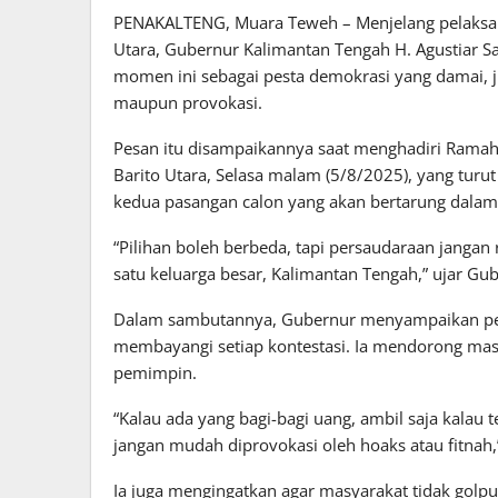
PENAKALTENG, Muara Teweh – Menjelang pelaksan
Utara, Gubernur Kalimantan Tengah H. Agustiar 
momen ini sebagai pesta demokrasi yang damai, juj
maupun provokasi.
Pesan itu disampaikannya saat menghadiri Rama
Barito Utara, Selasa malam (5/8/2025), yang turut
kedua pasangan calon yang akan bertarung dalam
“Pilihan boleh berbeda, tapi persaudaraan jangan 
satu keluarga besar, Kalimantan Tengah,” ujar Gub
Dalam sambutannya, Gubernur menyampaikan perin
membayangi setiap kontestasi. Ia mendorong ma
pemimpin.
“Kalau ada yang bagi-bagi uang, ambil saja kalau te
jangan mudah diprovokasi oleh hoaks atau fitnah,
Ia juga mengingatkan agar masyarakat tidak golp