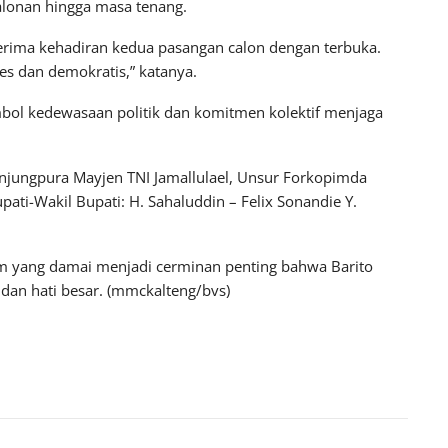
alonan hingga masa tenang.
rima kehadiran kedua pasangan calon dengan terbuka.
es dan demokratis,” katanya.
mbol kedewasaan politik dan komitmen kolektif menjaga
Tanjungpura Mayjen TNI Jamallulael, Unsur Forkopimda
ati-Wakil Bupati: H. Sahaluddin – Felix Sonandie Y.
m yang damai menjadi cerminan penting bahwa Barito
dan hati besar. (mmckalteng/bvs)