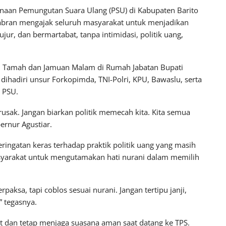
aan Pemungutan Suara Ulang (PSU) di Kabupaten Barito
Sabran mengajak seluruh masyarakat untuk menjadikan
ur, dan bermartabat, tanpa intimidasi, politik uang,
h Tamah dan Jamuan Malam di Rumah Jabatan Bupati
 dihadiri unsur Forkopimda, TNI-Polri, KPU, Bawaslu, serta
 PSU.
rusak. Jangan biarkan politik memecah kita. Kita semua
ernur Agustiar.
gatan keras terhadap praktik politik uang yang masih
syarakat untuk mengutamakan hati nurani dalam memilih
rpaksa, tapi coblos sesuai nurani. Jangan tertipu janji,
” tegasnya.
ut dan tetap menjaga suasana aman saat datang ke TPS.