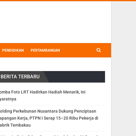
PENDIDIKAN
PERTAMBANGAN
BERITA TERBARU
omba Foto LRT Hadirkan Hadiah Menarik, Ini
yaratnya
olding Perkebunan Nusantara Dukung Penciptaan
apangan Kerja, PTPN I Serap 15–20 Ribu Pekerja di
abrik Tembakau