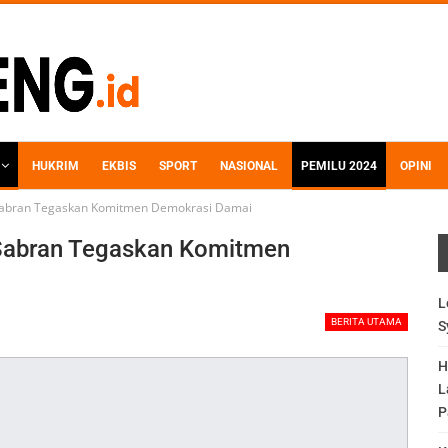
HUKRIM
EKBIS
SPORT
NASIONAL
PEMILU 2024
OPINI
 Sabran Tegaskan Komitmen Demokrasi Damai
 Sabran Tegaskan Komitmen
L
BERITA UTAMA
S
H
L
P