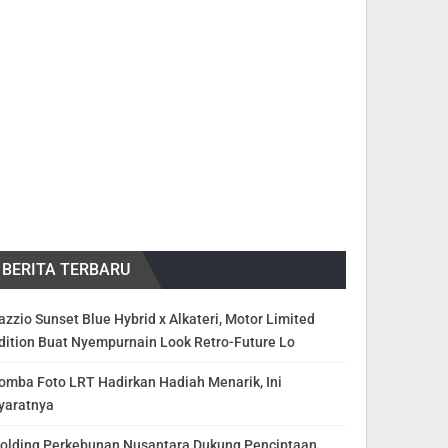
BERITA TERBARU
azzio Sunset Blue Hybrid x Alkateri, Motor Limited
dition Buat Nyempurnain Look Retro-Future Lo
omba Foto LRT Hadirkan Hadiah Menarik, Ini
yaratnya
olding Perkebunan Nusantara Dukung Penciptaan