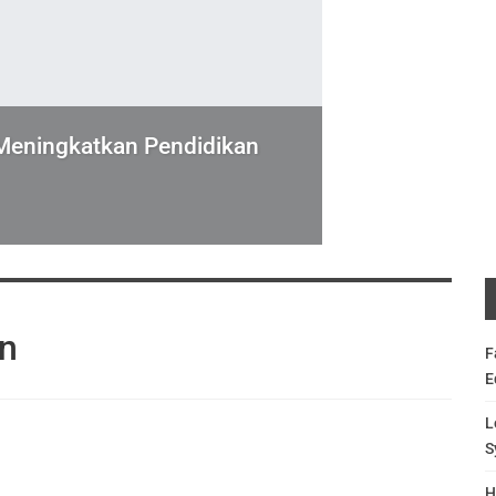
 Meningkatkan Pendidikan
an
F
E
L
S
H