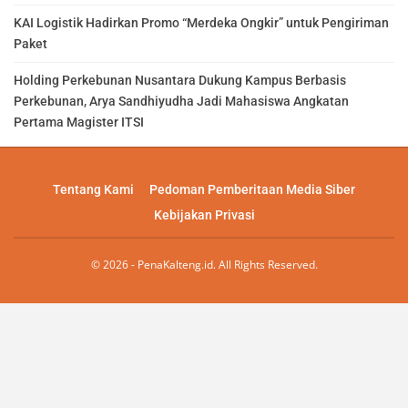
KAI Logistik Hadirkan Promo “Merdeka Ongkir” untuk Pengiriman
Paket
Holding Perkebunan Nusantara Dukung Kampus Berbasis
Perkebunan, Arya Sandhiyudha Jadi Mahasiswa Angkatan
Pertama Magister ITSI
Tentang Kami
Pedoman Pemberitaan Media Siber
Kebijakan Privasi
© 2026 - PenaKalteng.id. All Rights Reserved.