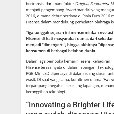
bertransisi dari manufaktur
Original Equipment M
menjadi pengembang
brand
mandiri yang menguta
2016, dimana debut perdana di Piala Euro 2016 m
Hisense dalam mendukung perhelatan olahraga ke
Tiga tonggak sejarah ini mencerminkan evolusi
Hisense di hati masyarakat dunia, dari sekadar
menjadi “dimengerti”, hingga akhirnya “diperca
konsumen di berbagai belahan dunia.
​Dalam laga pembuka kemarin, esensi kehadiran
Hisense terasa nyata di dalam lapangan. Teknolog
RGB-MiniLED dipercaya di dalam ruang siaran un
wasit. Di saat yang sama, komitmen utama
“Innova
terpampang megah di sekeliling lapangan, menand
kecanggihan teknologi.
“Innovating a Brighter Li