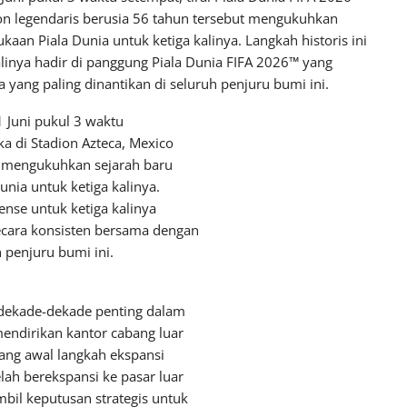
dion legendaris berusia 56 tahun tersebut mengukuhkan
aan Piala Dunia untuk ketiga kalinya. Langkah historis ini
alinya hadir di panggung Piala Dunia FIFA 2026™ yang
 yang paling dinantikan di seluruh penjuru bumi ini.
1 Juni pukul 3 waktu
ka di Stadion Azteca, Mexico
ut mengukuhkan sejarah baru
nia untuk ketiga kalinya.
ense untuk ketiga kalinya
ecara konsisten bersama dengan
h penjuru bumi ini.
dekade-dekade penting dalam
mendirikan kantor cabang luar
bang awal langkah ekspansi
lah berekspansi ke pasar luar
bil keputusan strategis untuk