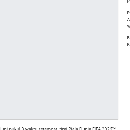
P
P
A
W
B
K
 Juni pukul 3 waktu setempat, tirai Piala Dunia FIFA 2026™