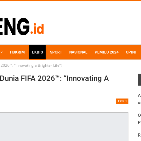
HUKRIM
EKBIS
SPORT
NASIONAL
PEMILU 2024
OPINI
026™: “Innovating a Brighter Life”!
Dunia FIFA 2026™: “Innovating A
A
EKBIS
u
O
P
R