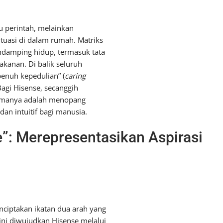
gu perintah, melainkan
uasi di dalam rumah. Matriks
ndamping hidup, termasuk tata
kanan. ​Di balik seluruh
penuh kepedulian” (
caring
Bagi Hisense, secanggih
tamanya adalah menopang
an intuitif bagi manusia.
fe”: Merepresentasikan Aspirasi
ciptakan ikatan dua arah yang
ni diwujudkan Hisense melalui