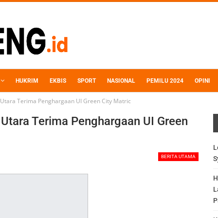
HUKRIM
EKBIS
SPORT
NASIONAL
PEMILU 2024
OPINI
Utara Terima Penghargaan UI Green City Matric
 Utara Terima Penghargaan UI Green
L
BERITA UTAMA
S
H
L
P