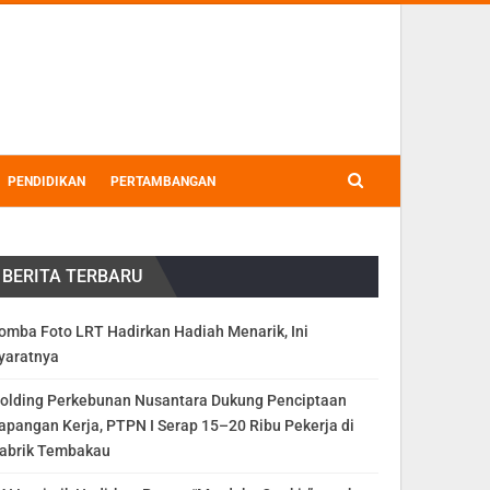
PENDIDIKAN
PERTAMBANGAN
BERITA TERBARU
omba Foto LRT Hadirkan Hadiah Menarik, Ini
yaratnya
olding Perkebunan Nusantara Dukung Penciptaan
apangan Kerja, PTPN I Serap 15–20 Ribu Pekerja di
abrik Tembakau