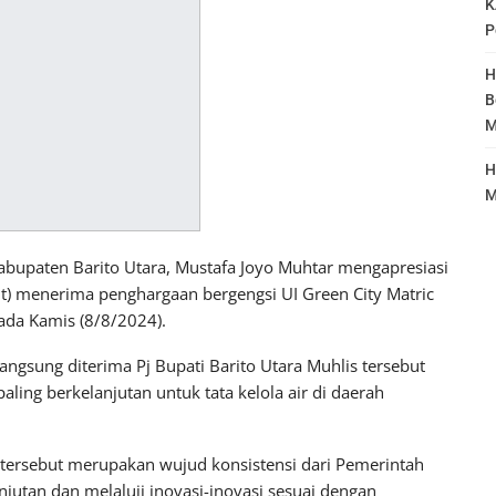
K
P
H
B
M
H
M
upaten Barito Utara, Mustafa Joyo Muhtar mengapresiasi
t) menerima penghargaan bergengsi UI Green City Matric
pada Kamis (8/8/2024).
ngsung diterima Pj Bupati Barito Utara Muhlis tersebut
aling berkelanjutan untuk tata kelola air di daerah
 tersebut merupakan wujud konsistensi dari Pemerintah
utan dan melaluii inovasi-inovasi sesuai dengan