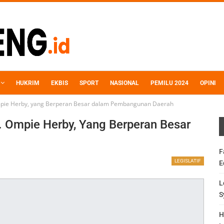
HUKRIM
EKBIS
SPORT
NASIONAL
PEMILU 2024
OPINI
mpie Herby, yang Berperan Besar dalam Pembangunan Daerah
. Ompie Herby, Yang Berperan Besar
F
LEGISLATIF
E
L
S
H