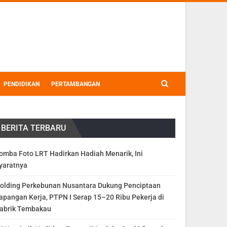
PENDIDIKAN
PERTAMBANGAN
BERITA TERBARU
omba Foto LRT Hadirkan Hadiah Menarik, Ini
yaratnya
olding Perkebunan Nusantara Dukung Penciptaan
apangan Kerja, PTPN I Serap 15–20 Ribu Pekerja di
abrik Tembakau