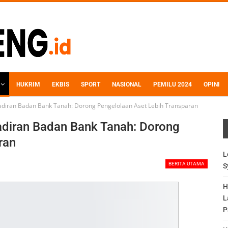
HUKRIM
EKBIS
SPORT
NASIONAL
PEMILU 2024
OPINI
adiran Badan Bank Tanah: Dorong Pengelolaan Aset Lebih Transparan
adiran Badan Bank Tanah: Dorong
ran
L
BERITA UTAMA
S
H
L
P