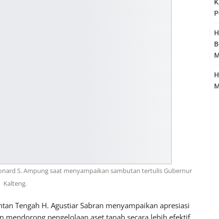
K
P
H
B
M
H
M
eonard S. Ampung saat menyampaikan sambutan tertulis Gubernur
Kalteng.
tan Tengah H. Agustiar Sabran menyampaikan apresiasi
n mendorong pengelolaan aset tanah secara lebih efektif