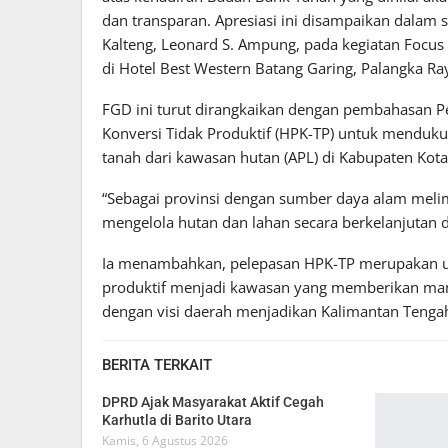
dan transparan. Apresiasi ini disampaikan dala
Kalteng, Leonard S. Ampung, pada kegiatan Focus
di Hotel Best Western Batang Garing, Palangka Ra
FGD ini turut dirangkaikan dengan pembahasan P
Konversi Tidak Produktif (HPK-TP) untuk menduku
tanah dari kawasan hutan (APL) di Kabupaten Kot
“Sebagai provinsi dengan sumber daya alam meli
mengelola hutan dan lahan secara berkelanjutan d
Ia menambahkan, pelepasan HPK-TP merupakan upa
produktif menjadi kawasan yang memberikan manfa
dengan visi daerah menjadikan Kalimantan Tenga
BERITA TERKAIT
DPRD Ajak Masyarakat Aktif Cegah
Karhutla di Barito Utara
Kamis, 6 Agustus 2026