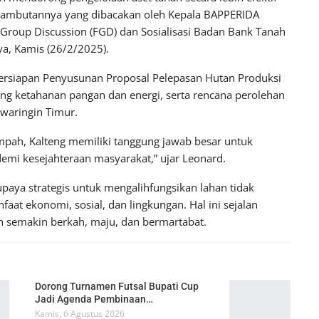
m sambutannya yang dibacakan oleh Kepala BAPPERIDA
 Group Discussion (FGD) dan Sosialisasi Badan Bank Tanah
ya, Kamis (26/2/2025).
ersiapan Penyusunan Proposal Pelepasan Hutan Produksi
ng ketahanan pangan dan energi, serta rencana perolehan
awaringin Timur.
mpah, Kalteng memiliki tanggung jawab besar untuk
emi kesejahteraan masyarakat,” ujar Leonard.
ya strategis untuk mengalihfungsikan lahan tidak
at ekonomi, sosial, dan lingkungan. Hal ini sejalan
h semakin berkah, maju, dan bermartabat.
Dorong Turnamen Futsal Bupati Cup
Jadi Agenda Pembinaan…
Kamis, 6 Agustus 2026