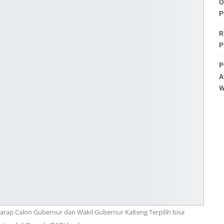
O
P
R
P
P
A
W
rap Calon Gubernur dan Wakil Gubernur Kalteng Terpilih bisa