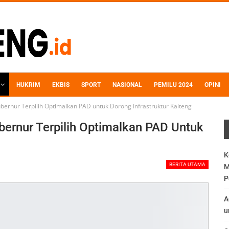
HUKRIM
EKBIS
SPORT
NASIONAL
PEMILU 2024
OPINI
ernur Terpilih Optimalkan PAD untuk Dorong Infrastruktur Kalteng
ernur Terpilih Optimalkan PAD Untuk
K
BERITA UTAMA
M
P
A
u