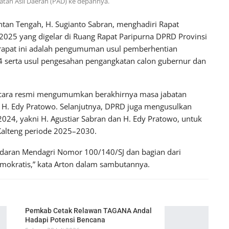
an Asli Daerah (PAD) ke depannya.
an Tengah, H. Sugianto Sabran, menghadiri Rapat
 2025 yang digelar di Ruang Rapat Paripurna DPRD Provinsi
rapat ini adalah pengumuman usul pemberhentian
 serta usul pengesahan pengangkatan calon gubernur dan
secara resmi mengumumkan berakhirnya masa jabatan
 H. Edy Pratowo. Selanjutnya, DPRD juga mengusulkan
2024, yakni H. Agustiar Sabran dan H. Edy Pratowo, untuk
Kalteng periode 2025–2030.
daran Mendagri Nomor 100/140/SJ dan bagian dari
mokratis,” kata Arton dalam sambutannya.
Pemkab Cetak Relawan TAGANA Andal
Hadapi Potensi Bencana