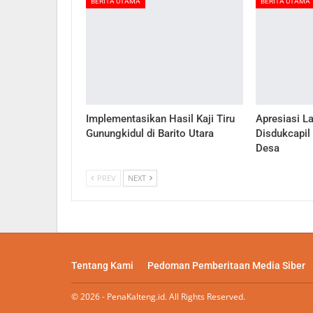
BERITA UTAMA
BERITA UTAMA
Implementasikan Hasil Kaji Tiru
Apresiasi L
Gunungkidul di Barito Utara
Disdukcapil
Desa
PREV
NEXT
Tentang Kami
Pedoman Pemberitaan Media Siber
© 2026 - PenaKalteng.id. All Rights Reserved.