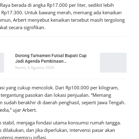
aya berada di angka Rp17.000 per liter, sedikit lebih
s Rp17.300. Untuk bawang merah, memang ada kenaikan
amun, Arbert menyebut kenaikan tersebut masih tergolong
at secara signifikan.
Dorong Turnamen Futsal Bupati Cup
Jadi Agenda Pembinaan…
Kamis, 6 Agustus 2026
asi yang cukup mencolok. Dari Rp100.000 per kilogram,
, tergantung pasokan dan lokasi penjualan. “Memang
 sudah berakhir di daerah penghasil, seperti Jawa Tengah.
ia,” ujar Arbert.
ap stabil, menjaga fondasi utama konsumsi rumah tangga.
ilakukan, dan jika diperlukan, intervensi pasar akan
otensi memicu inflasi.