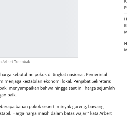
K
P
H
B
M
H
M
da Arbert Toembak
harga kebutuhan pokok di tingkat nasional, Pemerintah
 menjaga kestabilan ekonomi lokal. Penjabat Sekretaris
mbak, menyampaikan bahwa hingga saat ini, harga sejumlah
gan baik.
beberapa bahan pokok seperti minyak goreng, bawang
 stabil. Harga-harga masih dalam batas wajar,” kata Arbert