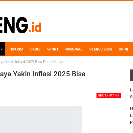
HUKRIM
EKBIS
SPORT
NASIONAL
PEMILU 2024
OPINI
ya Yakin Inflasi 2025 Bisa Dikendalikan
ya Yakin Inflasi 2025 Bisa
L
BERITA UTAMA
S
H
L
P