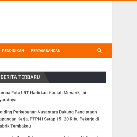
PENDIDIKAN
PERTAMBANGAN
BERITA TERBARU
omba Foto LRT Hadirkan Hadiah Menarik, Ini
yaratnya
olding Perkebunan Nusantara Dukung Penciptaan
apangan Kerja, PTPN I Serap 15–20 Ribu Pekerja di
abrik Tembakau