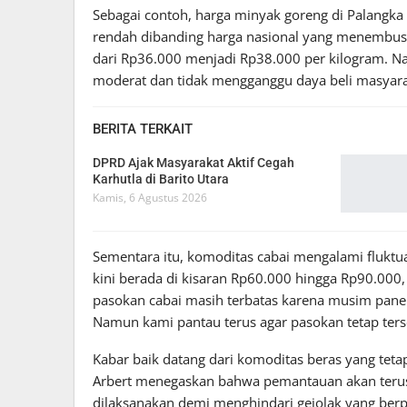
Sebagai contoh, harga minyak goreng di Palangka R
rendah dibanding harga nasional yang menembu
dari Rp36.000 menjadi Rp38.000 per kilogram. N
moderat dan tidak mengganggu daya beli masyarak
BERITA TERKAIT
DPRD Ajak Masyarakat Aktif Cegah
Karhutla di Barito Utara
Kamis, 6 Agustus 2026
Sementara itu, komoditas cabai mengalami fluktu
kini berada di kisaran Rp60.000 hingga Rp90.000
pasokan cabai masih terbatas karena musim panen
Namun kami pantau terus agar pasokan tetap tersed
Kabar baik datang dari komoditas beras yang tet
Arbert menegaskan bahwa pemantauan akan terus d
dilaksanakan demi menghindari gejolak yang berp