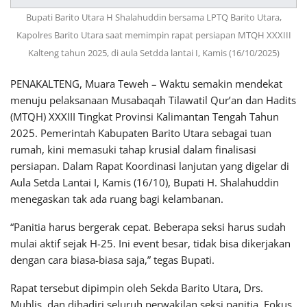
Bupati Barito Utara H Shalahuddin bersama LPTQ Barito Utara,
Kapolres Barito Utara saat memimpin rapat persiapan MTQH XXXIII
Kalteng tahun 2025, di aula Setdda lantai I, Kamis (16/10/2025)
PENAKALTENG, Muara Teweh – Waktu semakin mendekat
menuju pelaksanaan Musabaqah Tilawatil Qur’an dan Hadits
(MTQH) XXXIII Tingkat Provinsi Kalimantan Tengah Tahun
2025. Pemerintah Kabupaten Barito Utara sebagai tuan
rumah, kini memasuki tahap krusial dalam finalisasi
persiapan. Dalam Rapat Koordinasi lanjutan yang digelar di
Aula Setda Lantai I, Kamis (16/10), Bupati H. Shalahuddin
menegaskan tak ada ruang bagi kelambanan.
“Panitia harus bergerak cepat. Beberapa seksi harus sudah
mulai aktif sejak H-25. Ini event besar, tidak bisa dikerjakan
dengan cara biasa-biasa saja,” tegas Bupati.
Rapat tersebut dipimpin oleh Sekda Barito Utara, Drs.
Muhlis, dan dihadiri seluruh perwakilan seksi panitia. Fokus