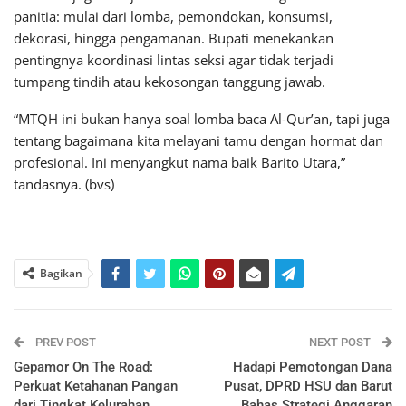
panitia: mulai dari lomba, pemondokan, konsumsi,
dekorasi, hingga pengamanan. Bupati menekankan
pentingnya koordinasi lintas seksi agar tidak terjadi
tumpang tindih atau kekosongan tanggung jawab.
“MTQH ini bukan hanya soal lomba baca Al-Qur’an, tapi juga
tentang bagaimana kita melayani tamu dengan hormat dan
profesional. Ini menyangkut nama baik Barito Utara,”
tandasnya. (bvs)
Bagikan
PREV POST
NEXT POST
Gepamor On The Road:
Hadapi Pemotongan Dana
Perkuat Ketahanan Pangan
Pusat, DPRD HSU dan Barut
dari Tingkat Kelurahan
Bahas Strategi Anggaran