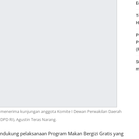
E
T
H
P
P
(
S
m
at menerima kunjungan anggota Komite I Dewan Perwakilan Daerah
(DPD RI), Agustin Teras Narang.
dukung pelaksanaan Program Makan Bergizi Gratis yang