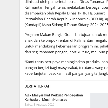
diinisiasi oleh pemerintah pusat, Dinas Tanaman 
Kalimantan Tengah terus melakukan berbagai upay
disampaikan oleh Kepala Dinas TPHP, Hj. Sunarti
Perwakilan Daerah Republik Indonesia (DPD RI), 
(Kundapil) Masa Sidang II Tahun Sidang 2024-2025
Program Makan Bergizi Gratis bertujuan untuk men
anak dan kelompok rentan di Kalimantan Tengah.
untuk mendukung keberhasilan program ini, piha
dari segi tanaman pangan, hortikultura, maupun 
“Kami terus berupaya meningkatkan produksi pang
pangan bergizi bagi masyarakat, terutama yang ren
keberlanjutan pasokan hasil pangan yang terjangkau
BERITA TERKAIT
Ajak Masyarakat Perkuat Pencegahan
Karhutla di Musim Kemarau
Sabtu, 8 Agustus 2026