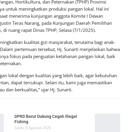
Pangan, Hortikultura, dan Peternakan (TPHP) Provinsi
a untuk meningkatkan produksi pangan lokal. Hal ini
, saat menerima kunjungan anggota Komite I Dewan
Agustin Teras Narang, pada Kunjungan Daerah Pemilihan
, di ruang rapat Dinas TPHP, Selasa (7/1/2025).
ingkatkan kualitas gizi masyarakat, terutama bagi anak-
 Dalam pertemuan tersebut, Hj. Sunarti menjelaskan bahwa
knya fokus pada penguatan ketahanan pangan lokal, baik
peternakan.
an lokal dengan kualitas yang lebih baik, agar kebutuhan
tan, dapat tercukupi. Selain itu, kami juga memastikan
 dan berkualitas,” ujar Hj. Sunarti.
DPRD Barut Dukung Cegah Illegal
Fishing
Sabtu, 8 Agustus 2026