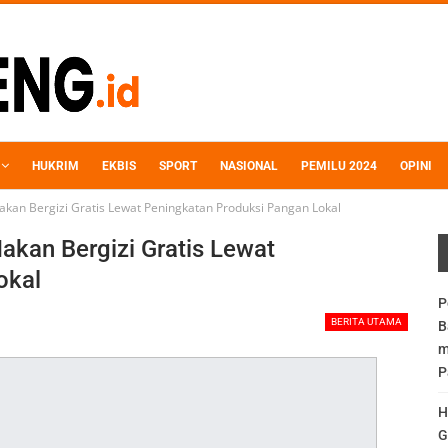
HUKRIM
EKBIS
SPORT
NASIONAL
PEMILU 2024
OPINI
kan Bergizi Gratis Lewat Peningkatan Produksi Pangan Lokal
kan Bergizi Gratis Lewat
okal
P
BERITA UTAMA
B
m
P
H
G