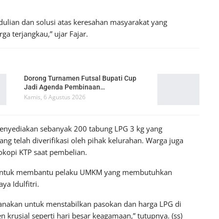
edulian dan solusi atas keresahan masyarakat yang
a terjangkau,” ujar Fajar.
Dorong Turnamen Futsal Bupati Cup
Jadi Agenda Pembinaan…
Kamis, 6 Agustus 2026
menyediakan sebanyak 200 tabung LPG 3 kg yang
g telah diverifikasi oleh pihak kelurahan. Warga juga
okopi KTP saat pembelian.
an untuk membantu pelaku UMKM yang membutuhkan
a Idulfitri.
aksanakan untuk menstabilkan pasokan dan harga LPG di
usial seperti hari besar keagamaan,” tutupnya. (ss)