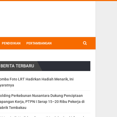
PENDIDIKAN
PERTAMBANGAN
BERITA TERBARU
omba Foto LRT Hadirkan Hadiah Menarik, Ini
yaratnya
olding Perkebunan Nusantara Dukung Penciptaan
apangan Kerja, PTPN I Serap 15–20 Ribu Pekerja di
abrik Tembakau