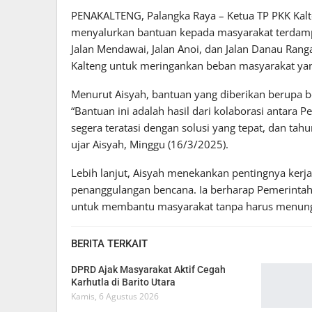
PENAKALTENG, Palangka Raya – Ketua TP PKK Kalten
menyalurkan bantuan kepada masyarakat terdampak 
Jalan Mendawai, Jalan Anoi, dan Jalan Danau Rang
Kalteng untuk meringankan beban masyarakat ya
Menurut Aisyah, bantuan yang diberikan berupa b
“Bantuan ini adalah hasil dari kolaborasi antara
segera teratasi dengan solusi yang tepat, dan tah
ujar Aisyah, Minggu (16/3/2025).
Lebih lanjut, Aisyah menekankan pentingnya kerj
penanggulangan bencana. Ia berharap Pemerintah
untuk membantu masyarakat tanpa harus menungg
BERITA TERKAIT
DPRD Ajak Masyarakat Aktif Cegah
Karhutla di Barito Utara
Kamis, 6 Agustus 2026