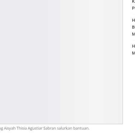
K
P
H
B
M
H
M
g Aisyah Thisia Agustiar Sabran salurkan bantuan.