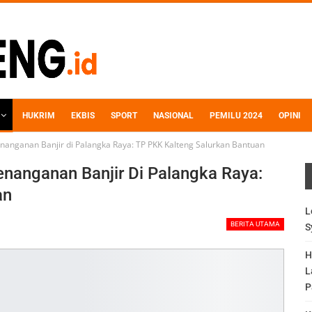
HUKRIM
EKBIS
SPORT
NASIONAL
PEMILU 2024
OPINI
nanganan Banjir di Palangka Raya: TP PKK Kalteng Salurkan Bantuan
nanganan Banjir Di Palangka Raya:
an
L
BERITA UTAMA
S
H
L
P