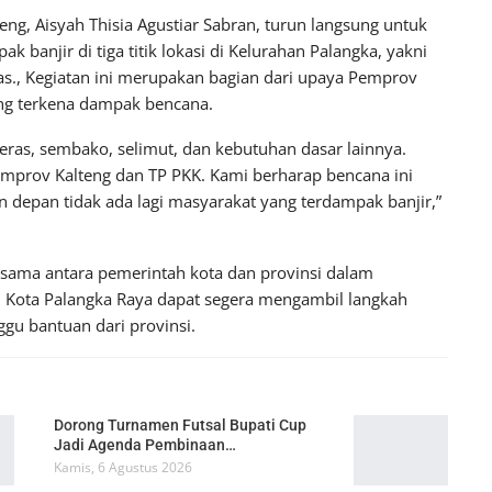
g, Aisyah Thisia Agustiar Sabran, turun langsung untuk
banjir di tiga titik lokasi di Kelurahan Palangka, yakni
as., Kegiatan ini merupakan bagian dari upaya Pemprov
ng terkena dampak bencana.
eras, sembako, selimut, dan kebutuhan dasar lainnya.
 Pemprov Kalteng dan TP PKK. Kami berharap bencana ini
un depan tidak ada lagi masyarakat yang terdampak banjir,”
asama antara pemerintah kota dan provinsi dalam
 Kota Palangka Raya dapat segera mengambil langkah
u bantuan dari provinsi.
Dorong Turnamen Futsal Bupati Cup
Jadi Agenda Pembinaan…
Kamis, 6 Agustus 2026