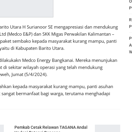
O
P
R
rito Utara H Surianoor SE mengapresiasi dan mendukung
P
Ltd (Medco E&P) dan SKK Migas Perwakilan Kalimantan –
P
5 paket sembako kepada masyarakat kurang mampu, panti
A
aitu di Kabupaten Barito Utara.
W
dilakukakn Medco Energy Bangkanai. Mereka menunjukan
 di sekitar wilayah operasi yang telah mendukung
eweh, Jumat (5/4/2024).
rahkan kepada masyarakat kurang mampu, panti asuhan
t sangat bermanfaat bagi warga, terutama menghadapi
Pemkab Cetak Relawan TAGANA Andal