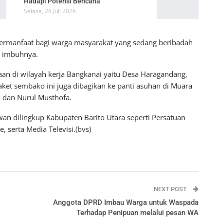
Hadapi Potensi Bencana
Selasa, 28 Juli 2026
bermanfaat bagi warga masyarakat yang sedang beribadah
” imbuhnya.
an di wilayah kerja Bangkanai yaitu Desa Haragandang,
ket sembako ini juga dibagikan ke panti asuhan di Muara
, dan Nurul Musthofa.
wan dilingkup Kabupaten Barito Utara seperti Persatuan
 serta Media Televisi.(bvs)
NEXT POST
Anggota DPRD Imbau Warga untuk Waspada
Terhadap Penipuan melalui pesan WA