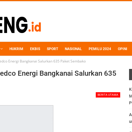
HUKRIM
EKBIS
SPORT
NASIONAL
PEMILU 2024
OPINI
i Medco Energi Bangkanai Salurkan 635 Paket Sembako
i Medco Energi Bangkanai Salurkan 635
K
BERITA UTAMA
M
P
A
u