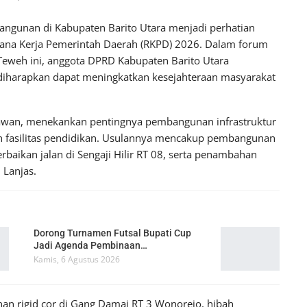
gunan di Kabupaten Barito Utara menjadi perhatian
ana Kerja Pemerintah Daerah (RKPD) 2026. Dalam forum
Teweh ini, anggota DPRD Kabupaten Barito Utara
 diharapkan dapat meningkatkan kesejahteraan masyarakat
tiawan, menekankan pentingnya pembangunan infrastruktur
dan fasilitas pendidikan. Usulannya mencakup pembangunan
rbaikan jalan di Sengaji Hilir RT 08, serta penambahan
 Lanjas.
Dorong Turnamen Futsal Bupati Cup
Jadi Agenda Pembinaan…
Kamis, 6 Agustus 2026
an rigid cor di Gang Damai RT 3 Wonorejo, hibah