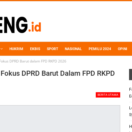
HUKRIM
EKBIS
SPORT
NASIONAL
PEMILU 2024
OPINI
Fokus DPRD Barut dalam FPD RKPD 2026
 Fokus DPRD Barut Dalam FPD RKPD
F
BERITA UTAMA
E
L
S
H