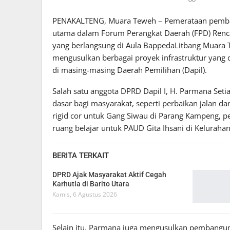
PENAKALTENG, Muara Teweh – Pemerataan pemban
utama dalam Forum Perangkat Daerah (FPD) Renc
yang berlangsung di Aula BappedaLitbang Muara 
mengusulkan berbagai proyek infrastruktur yang
di masing-masing Daerah Pemilihan (Dapil).
Salah satu anggota DPRD Dapil I, H. Parmana Se
dasar bagi masyarakat, seperti perbaikan jalan 
rigid cor untuk Gang Siwau di Parang Kampeng, pe
ruang belajar untuk PAUD Gita Ihsani di Kelurahan
BERITA TERKAIT
DPRD Ajak Masyarakat Aktif Cegah
Karhutla di Barito Utara
Kamis, 6 Agustus 2026
Selain itu, Parmana juga mengusulkan pembangun