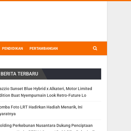
PENDIDIKAN
PERTAMBANGAN
BERITA TERBARU
azzio Sunset Blue Hybrid x Alkateri, Motor Limited
dition Buat Nyempurnain Look Retro-Future Lo
omba Foto LRT Hadirkan Hadiah Menarik, Ini
yaratnya
olding Perkebunan Nusantara Dukung Penciptaan