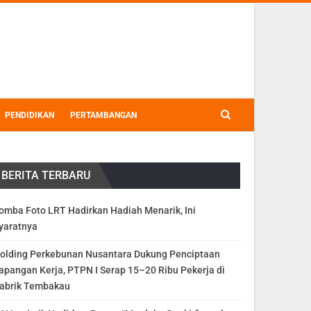
PENDIDIKAN
PERTAMBANGAN
BERITA TERBARU
omba Foto LRT Hadirkan Hadiah Menarik, Ini
yaratnya
olding Perkebunan Nusantara Dukung Penciptaan
apangan Kerja, PTPN I Serap 15–20 Ribu Pekerja di
abrik Tembakau