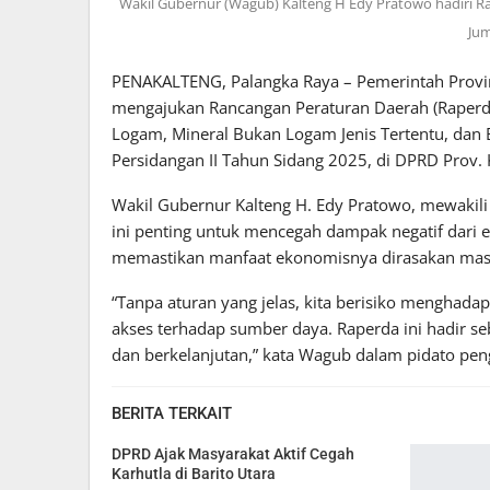
Wakil Gubernur (Wagub) Kalteng H Edy Pratowo hadiri Ra
Jum
PENAKALTENG, Palangka Raya – Pemerintah Provin
mengajukan Rancangan Peraturan Daerah (Raperd
Logam, Mineral Bukan Logam Jenis Tertentu, dan
Persidangan II Tahun Sidang 2025, di DPRD Prov. K
Wakil Gubernur Kalteng H. Edy Pratowo, mewakili
ini penting untuk mencegah dampak negatif dari e
memastikan manfaat ekonomisnya dirasakan masy
“Tanpa aturan yang jelas, kita berisiko menghadap
akses terhadap sumber daya. Raperda ini hadir 
dan berkelanjutan,” kata Wagub dalam pidato pen
BERITA TERKAIT
DPRD Ajak Masyarakat Aktif Cegah
Karhutla di Barito Utara