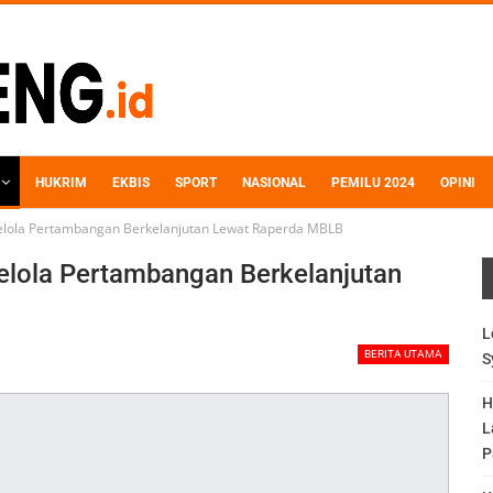
HUKRIM
EKBIS
SPORT
NASIONAL
PEMILU 2024
OPINI
elola Pertambangan Berkelanjutan Lewat Raperda MBLB
elola Pertambangan Berkelanjutan
L
BERITA UTAMA
S
H
L
P