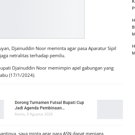
K
P
H
B
M
H
uyan, Djainuddin Noor meminta agar pasa Aparatur Sipil
M
aga netralitas terhadap pemilu.
j Bupati Djainuddin Noor memimpin apel gabungan yang
Rabu (17/1/2024).
Dorong Turnamen Futsal Bupati Cup
Jadi Agenda Pembinaan…
Kamis, 6 Agustus 2026
 nantinya, saya minta agar para ASN dapat menjaga