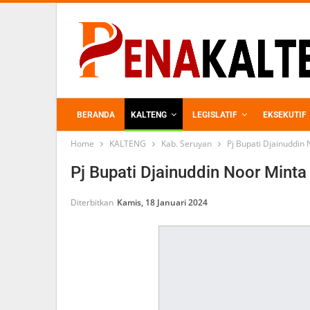
BERANDA
KALTENG
LEGISLATIF
EKSEKUTIF
Home
KALTENG
Kab. Seruyan
Pj Bupati Djainuddin
PERKEBUNAN
Pj Bupati Djainuddin Noor Minta
Diterbitkan
Kamis, 18 Januari 2024