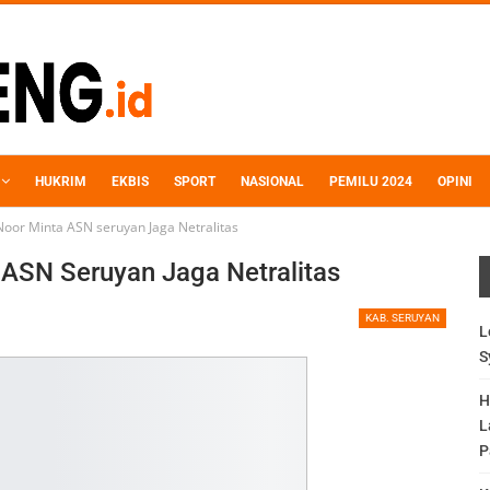
HUKRIM
EKBIS
SPORT
NASIONAL
PEMILU 2024
OPINI
 Noor Minta ASN seruyan Jaga Netralitas
 ASN Seruyan Jaga Netralitas
KAB. SERUYAN
L
S
H
L
P