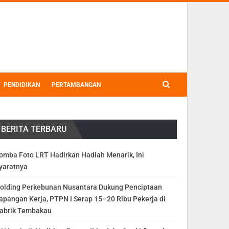
PENDIDIKAN
PERTAMBANGAN
BERITA TERBARU
omba Foto LRT Hadirkan Hadiah Menarik, Ini
yaratnya
olding Perkebunan Nusantara Dukung Penciptaan
apangan Kerja, PTPN I Serap 15–20 Ribu Pekerja di
abrik Tembakau