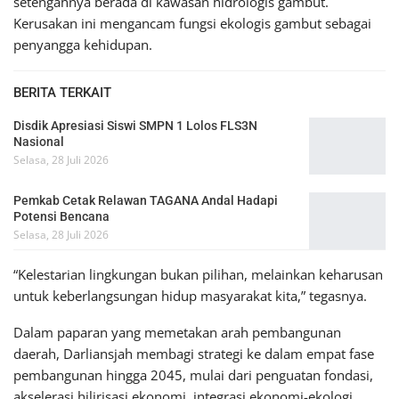
setengahnya berada di kawasan hidrologis gambut.
Kerusakan ini mengancam fungsi ekologis gambut sebagai
penyangga kehidupan.
BERITA TERKAIT
Disdik Apresiasi Siswi SMPN 1 Lolos FLS3N
Nasional
Selasa, 28 Juli 2026
Pemkab Cetak Relawan TAGANA Andal Hadapi
Potensi Bencana
Selasa, 28 Juli 2026
“Kelestarian lingkungan bukan pilihan, melainkan keharusan
untuk keberlangsungan hidup masyarakat kita,” tegasnya.
Dalam paparan yang memetakan arah pembangunan
daerah, Darliansjah membagi strategi ke dalam empat fase
pembangunan hingga 2045, mulai dari penguatan fondasi,
akselerasi hilirisasi ekonomi, integrasi ekonomi-ekologi,