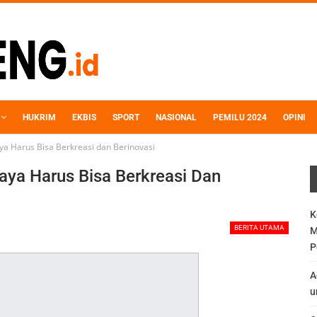
HUKRIM
EKBIS
SPORT
NASIONAL
PEMILU 2024
OPINI
aya Harus Bisa Berkreasi dan Berinovasi
aya Harus Bisa Berkreasi Dan
K
BERITA UTAMA
M
P
A
u