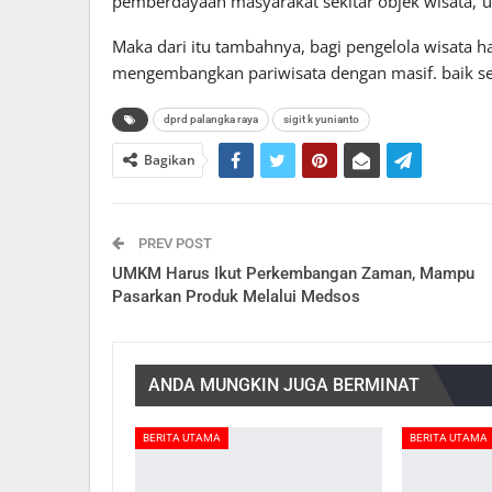
pemberdayaan masyarakat sekitar objek wisata,”un
Maka dari itu tambahnya, bagi pengelola wisata h
mengembangkan pariwisata dengan masif. baik se
dprd palangka raya
sigit k yunianto
Bagikan
PREV POST
UMKM Harus Ikut Perkembangan Zaman, Mampu
Pasarkan Produk Melalui Medsos
ANDA MUNGKIN JUGA BERMINAT
BERITA UTAMA
BERITA UTAMA