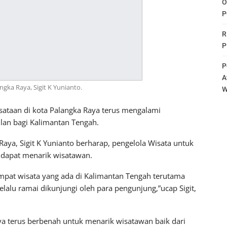
O
P
R
P
P
A
gka Raya, Sigit K Yunianto.
W
sataan di kota Palangka Raya terus mengalami
an bagi Kalimantan Tengah.
aya, Sigit K Yunianto berharap, pengelola Wisata untuk
 dapat menarik wisatawan.
tempat wisata yang ada di Kalimantan Tengah terutama
elalu ramai dikunjungi oleh para pengunjung,”ucap Sigit,
ya terus berbenah untuk menarik wisatawan baik dari