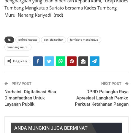
penghargaan yang telah diberikan kepada kami,” ucap Kades
Tumbang Mangkutup Suriato bersama Kades Tumbang
Murui Nanang Kariyadi. (red)
polres kapuas
senjata rakitan
tumbang mangkutup
tumbang murui
Bagikan
PREV POST
NEXT POST
Norhaini: Digitalisasi Bisa
DPRD Palangka Raya
Dimanfaatkan Untuk
Apresiasi Langkah Pemko
Layanan Publik
Perkuat Ketahanan Pangan
ANDA MUNGKIN JUGA BERMINAT