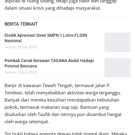
aspirasi di ruang sidang, tetapi juga hadir dan tanggap
dalam situasi krisis yang dihadapi masyarakat.
BERITA TERKAIT
Disdik Apresiasi Siswi SMPN 1 Lolos FLS3N
Nasional
Selasa, 28 Juli 2026
Pemkab Cetak Relawan TAGANA Andal Hadapi
Potensi Bencana
Selasa, 28 Juli 2026
Banjir di kawasan Teweh Tengah, termasuk Jalan P.
Tendean, telah menyebabkan aktivitas warga terganggu.
Banyak dari mereka kesulitan mendapatkan kebutuhan
pokok, termasuk makanan siap saji. Bantuan yang
disalurkan oleh Taufik dan istrinya pun disambut hangat
oleh warga setempat.
“Ini bukti bahwa anggota dewan tidak tinggal diam. Mereka