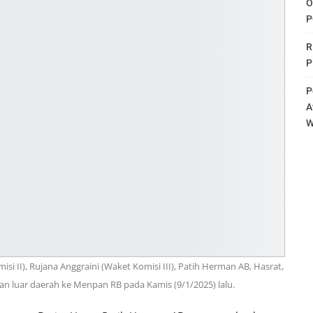
O
P
R
P
P
A
W
i II), Rujana Anggraini (Waket Komisi III), Patih Herman AB, Hasrat,
n luar daerah ke Menpan RB pada Kamis (9/1/2025) lalu.