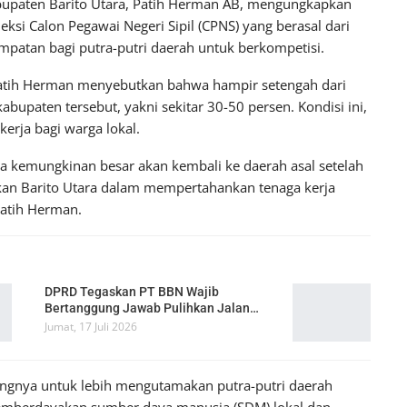
paten Barito Utara, Patih Herman AB, mengungkapkan
si Calon Pegawai Negeri Sipil (CPNS) yang berasal dari
patan bagi putra-putri daerah untuk berkompetisi.
Patih Herman menyebutkan bahwa hampir setengah dari
kabupaten tersebut, yakni sekitar 30-50 persen. Kondisi ini,
rja bagi warga lokal.
eka kemungkinan besar akan kembali ke daerah asal setelah
tkan Barito Utara dalam mempertahankan tenaga kerja
Patih Herman.
DPRD Tegaskan PT BBN Wajib
Bertanggung Jawab Pulihkan Jalan…
Jumat, 17 Juli 2026
tingnya untuk lebih mengutamakan putra-putri daerah
emberdayakan sumber daya manusia (SDM) lokal dan