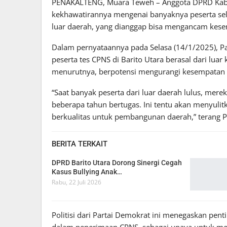
PENAKALTENG, Muara Teweh – Anggota DPRD Kabu
kekhawatirannya mengenai banyaknya peserta selek
luar daerah, yang dianggap bisa mengancam kesem
Dalam pernyataannya pada Selasa (14/1/2025), 
peserta tes CPNS di Barito Utara berasal dari luar 
menurutnya, berpotensi mengurangi kesempatan ke
“Saat banyak peserta dari luar daerah lulus, mer
beberapa tahun bertugas. Ini tentu akan menyuli
berkualitas untuk pembangunan daerah,” terang 
BERITA TERKAIT
DPRD Barito Utara Dorong Sinergi Cegah
Kasus Bullying Anak…
Rabu, 22 Juli 2026
Politisi dari Partai Demokrat ini menegaskan pen
dalam penerimaan CPNS, sebagai upaya untuk m