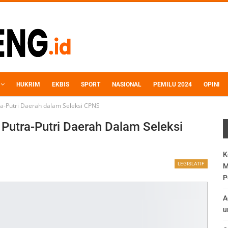
HUKRIM
EKBIS
SPORT
NASIONAL
PEMILU 2024
OPINI
ra-Putri Daerah dalam Seleksi CPNS
 Putra-Putri Daerah Dalam Seleksi
K
LEGISLATIF
M
P
A
u