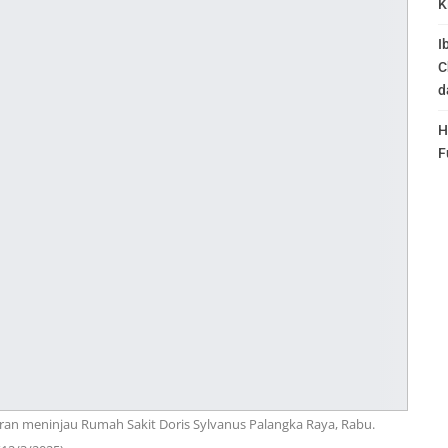
K
I
C
d
H
F
ran meninjau Rumah Sakit Doris Sylvanus Palangka Raya, Rabu.