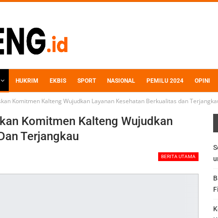
HUKRIM
EKBIS
SPORT
NASIONAL
PEMILU 2024
OPINI
skan Komitmen Kalteng Wujudkan Layanan Kesehatan Berkualitas dan Terjangka
skan Komitmen Kalteng Wujudkan
 Dan Terjangkau
S
BERITA UTAMA
u
B
F
K