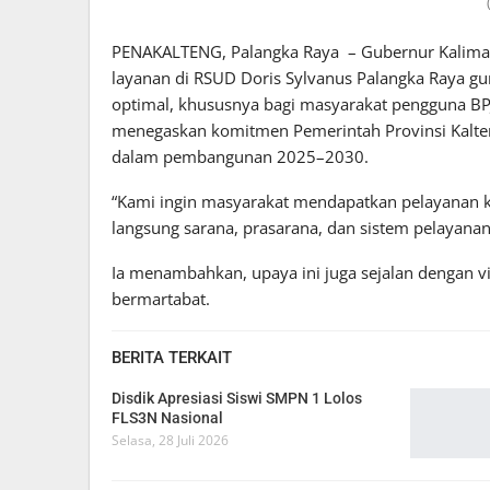
PENAKALTENG, Palangka Raya – Gubernur Kaliman
layanan di RSUD Doris Sylvanus Palangka Raya gu
optimal, khususnya bagi masyarakat pengguna B
menegaskan komitmen Pemerintah Provinsi Kalten
dalam pembangunan 2025–2030.
“Kami ingin masyarakat mendapatkan pelayanan kes
langsung sarana, prasarana, dan sistem pelayanan d
Ia menambahkan, upaya ini juga sejalan dengan v
bermartabat.
BERITA TERKAIT
Disdik Apresiasi Siswi SMPN 1 Lolos
FLS3N Nasional
Selasa, 28 Juli 2026