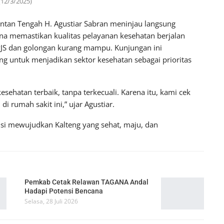
(12/3/2025)
tan Tengah H. Agustiar Sabran meninjau langsung
na memastikan kualitas pelayanan kesehatan berjalan
PJS dan golongan kurang mampu. Kunjungan ini
g untuk menjadikan sektor kesehatan sebagai prioritas
ehatan terbaik, tanpa terkecuali. Karena itu, kami cek
i rumah sakit ini,” ujar Agustiar.
isi mewujudkan Kalteng yang sehat, maju, dan
Pemkab Cetak Relawan TAGANA Andal
Hadapi Potensi Bencana
Selasa, 28 Juli 2026