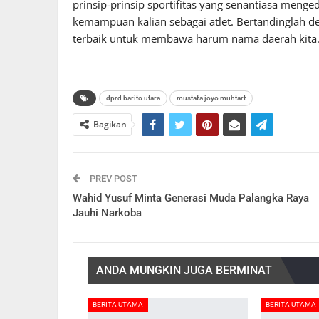
prinsip-prinsip sportifitas yang senantiasa menge
kemampuan kalian sebagai atlet. Bertandinglah 
terbaik untuk membawa harum nama daerah kita. 
dprd barito utara
mustafa joyo muhtart
Bagikan
PREV POST
Wahid Yusuf Minta Generasi Muda Palangka Raya
Jauhi Narkoba
ANDA MUNGKIN JUGA BERMINAT
BERITA UTAMA
BERITA UTAMA