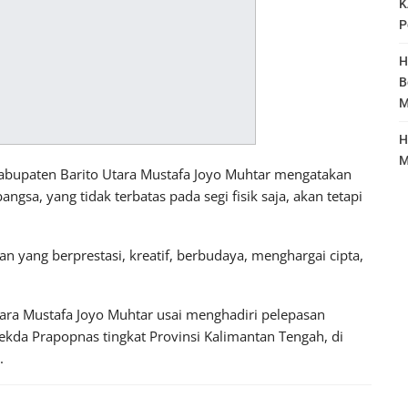
K
P
H
B
M
H
M
bupaten Barito Utara Mustafa Joyo Muhtar mengatakan
sa, yang tidak terbatas pada segi fisik saja, akan tetapi
n yang berprestasi, kreatif, berbudaya, menghargai cipta,
ara Mustafa Joyo Muhtar usai menghadiri pelepasan
ekda Prapopnas tingkat Provinsi Kalimantan Tengah, di
.