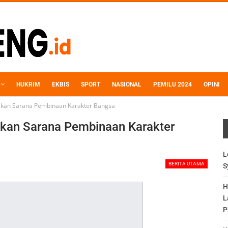
HUKRIM
EKBIS
SPORT
NASIONAL
PEMILU 2024
OPINI
akan Sarana Pembinaan Karakter Bangsa
kan Sarana Pembinaan Karakter
L
BERITA UTAMA
S
H
L
P