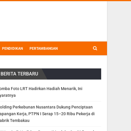
PENDIDIKAN
PERTAMBANGAN
BERITA TERBARU
omba Foto LRT Hadirkan Hadiah Menarik, Ini
yaratnya
olding Perkebunan Nusantara Dukung Penciptaan
apangan Kerja, PTPN I Serap 15–20 Ribu Pekerja di
abrik Tembakau